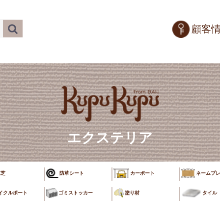
顧客
エクステリア
工芝
防草シート
カーポート
ネームプレ
イクルポート
ゴミストッカー
塗り材
タイル