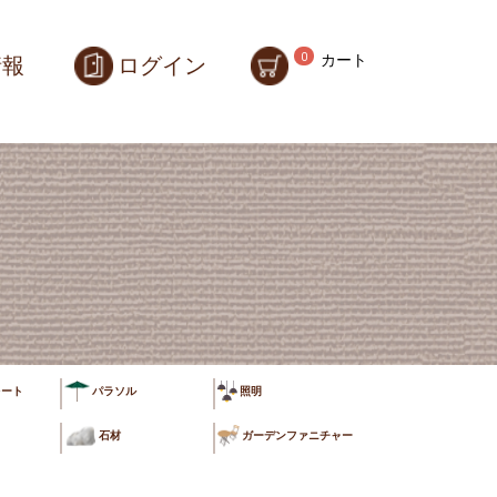
カート
0
情報
ログイン
ート
パラソル
照明
石材
ガーデンファニチャー