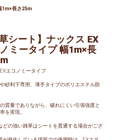
1m×長さ25m
草シート】ナックス EX
ノミータイプ 幅1m×長
5m
EXエコノミータイプ
や砂利下専用、薄手タイプのポリエステル防
/m2の質量でありながら、破れにくい引張強度と
率を実現。
などの強い雑草はシートを貫通する場合がござ
草が発生している場所での使用時は、EXスタ