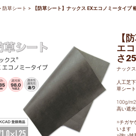
防草シート
>
【防草シート】ナックス EXエコノミータイプ 幅
【防
エコ
さ2
ナックス
人工芝下
草シート
100g
高い遮光
※チガヤ
います
※強い雑