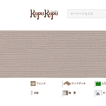
フェンス
ウッドデッキ
人
水栓
物 置
サ