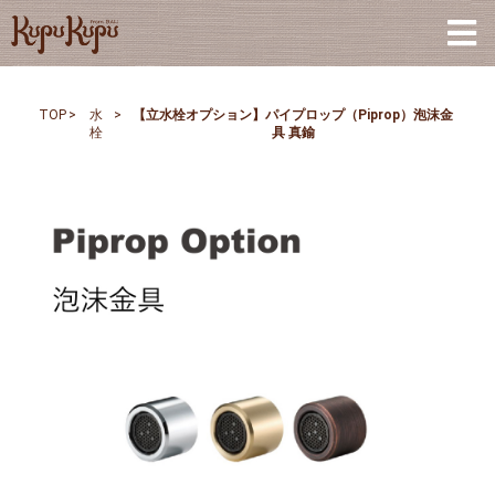
TOP
>
水
>
【立水栓オプション】パイプロップ（Piprop）泡沫金
栓
具 真鍮